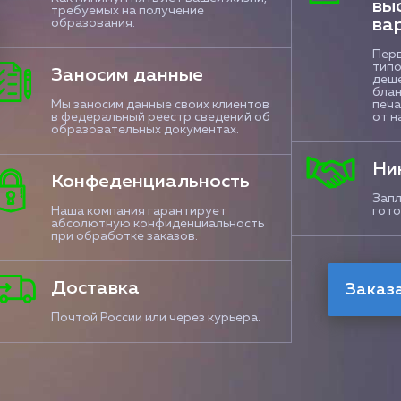
вы
требуемых на получение
ва
образования.
Перв
типо
Заносим данные
деше
блан
Мы заносим данные своих клиентов
печа
в федеральный реестр сведений об
от н
образовательных документах.
Ни
Конфеденциальность
Запл
Наша компания гарантирует
гото
абсолютную конфиденциальность
при обработке заказов.
Доставка
Почтой России или через курьера.