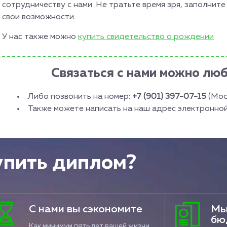
сотрудничеству с нами. Не тратьте время зря, заполнит
свои возможности.
У нас также можно
купить свидетельство о рождении
Связаться с нами можно лю
Либо позвонить на номер:
+7 (901) 397-07-15
(Мос
Также можете написать на наш адрес электронно
упить диплом?
С нами вы сэкономите
Мы
бю
Как минимум пять лет вашей жизни,