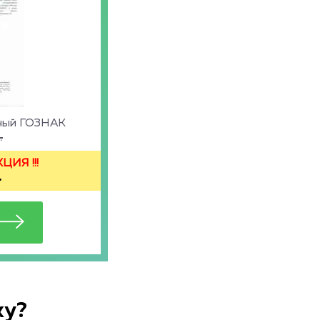
ьный ГОЗНАК
.
ИЯ !!!
.
ку?